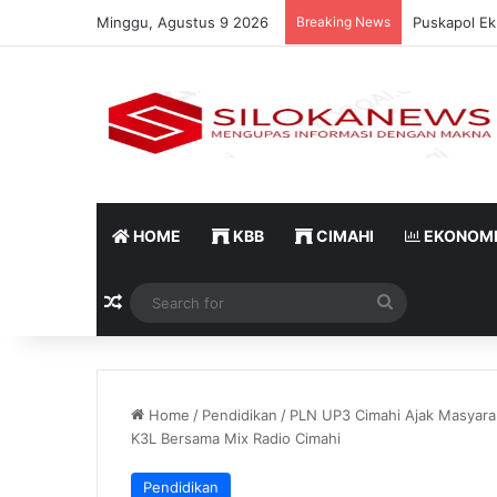
Minggu, Agustus 9 2026
Breaking News
Puskapol Ek
HOME
KBB
CIMAHI
EKONOM
Random Article
Search
for
Home
/
Pendidikan
/
PLN UP3 Cimahi Ajak Masyaraka
K3L Bersama Mix Radio Cimahi
Pendidikan