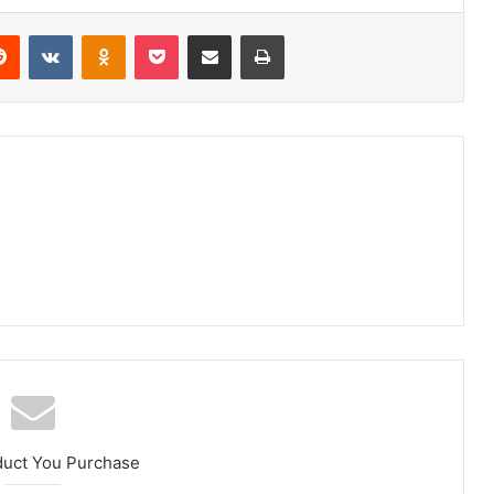
erest
Reddit
VKontakte
Odnoklassniki
Pocket
Share via Email
Print
duct You Purchase