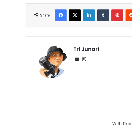
Facebook
X
LinkedIn
Tumblr
Pint
Share
Tri Junari
YouTube
Instagram
With Pro