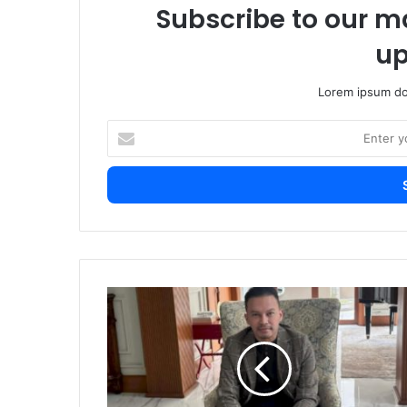
Subscribe to our ma
up
Lorem ipsum dol
Enter
your
Email
address
Faisal
Haris
Sebut
Golkar
Soroti
Fenomena