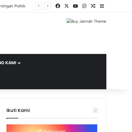
Facebook
X
YouTube
Instagram
Random Article
Sidebar
tingan Politik
NG KAMI
Ikuti Kami
Instagram