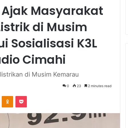
 Ajak Masyarakat
istrik di Musim
 Sosialisasi K3L
dio Cimahi
listrikan di Musim Kemarau
0
23
2 minutes read
VKontakte
Odnoklassniki
Pocket