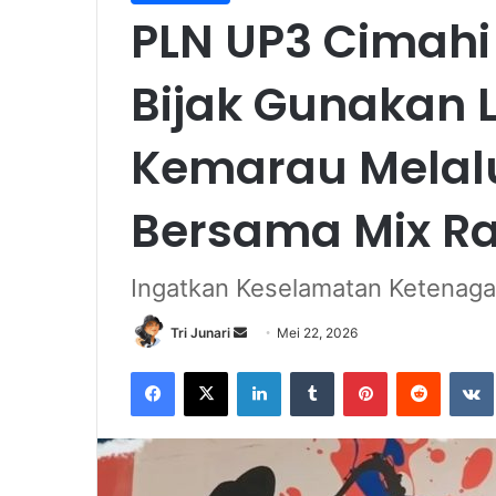
PLN UP3 Cimahi
Bijak Gunakan L
Kemarau Melalui
Bersama Mix Ra
Ingatkan Keselamatan Ketenaga
Send
Tri Junari
Mei 22, 2026
an
Facebook
X
LinkedIn
Tumblr
Pinterest
Reddit
email