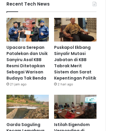
Recent Tech News
Upacara Serepan
Puskapol Ekbang
Patalekan dan Usik
Sinyalir Mutasi
Sanyiru Asal KBB
Jabatan di KBB
Resmi Ditetapkan
Tabrak Merit
Sebagai Warisan
Sistem dan Sarat
Budaya Tak Benda
Kepentingan Politik
21 jam ago
2 hari ago
Garda Saguling
Istilah Eigendom
Kecam Lemahnya
Verponding di