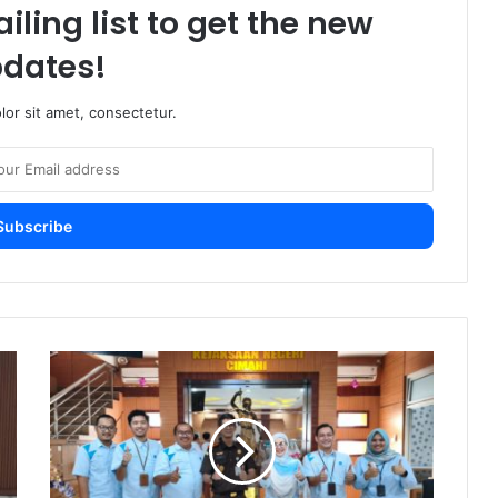
iling list to get the new
dates!
or sit amet, consectetur.
PLN
UP3
Cimahi
Perkuat
Sinergi
dengan