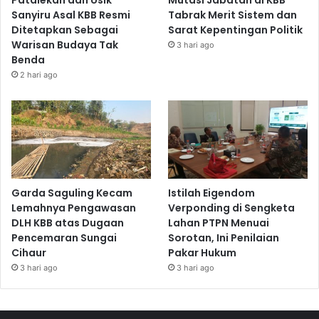
Patalekan dan Usik
Mutasi Jabatan di KBB
Sanyiru Asal KBB Resmi
Tabrak Merit Sistem dan
Ditetapkan Sebagai
Sarat Kepentingan Politik
Warisan Budaya Tak
3 hari ago
Benda
2 hari ago
Garda Saguling Kecam
Istilah Eigendom
Lemahnya Pengawasan
Verponding di Sengketa
DLH KBB atas Dugaan
Lahan PTPN Menuai
Pencemaran Sungai
Sorotan, Ini Penilaian
Cihaur
Pakar Hukum
3 hari ago
3 hari ago