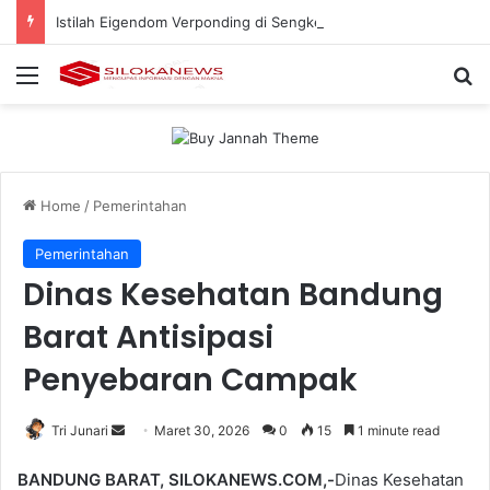
Istilah Eigendom Verponding di Sengketa Lahan PTPN Menuai Sorotan, Ini Penilaian Pakar Hukum
Menu
Se
Home
/
Pemerintahan
Pemerintahan
Dinas Kesehatan Bandung
Barat Antisipasi
Penyebaran Campak
Send
Tri Junari
Maret 30, 2026
0
15
1 minute read
an
BANDUNG BARAT, SILOKANEWS.COM,-
Dinas Kesehatan
email