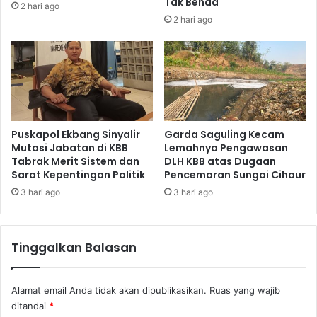
Tak Benda
2 hari ago
2 hari ago
Puskapol Ekbang Sinyalir
Garda Saguling Kecam
Mutasi Jabatan di KBB
Lemahnya Pengawasan
Tabrak Merit Sistem dan
DLH KBB atas Dugaan
Sarat Kepentingan Politik
Pencemaran Sungai Cihaur
3 hari ago
3 hari ago
Tinggalkan Balasan
Alamat email Anda tidak akan dipublikasikan.
Ruas yang wajib
ditandai
*