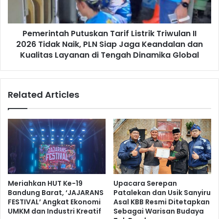
2026
Tidak
Naik,
Pemerintah Putuskan Tarif Listrik Triwulan II
PLN
Siap
2026 Tidak Naik, PLN Siap Jaga Keandalan dan
Jaga
Kualitas Layanan di Tengah Dinamika Global
Keandalan
dan
Kualitas
Related Articles
Layanan
di
Tengah
Dinamika
Global
Meriahkan HUT Ke-19
Upacara Serepan
Bandung Barat, ‘JAJARANS
Patalekan dan Usik Sanyiru
FESTIVAL’ Angkat Ekonomi
Asal KBB Resmi Ditetapkan
UMKM dan Industri Kreatif
Sebagai Warisan Budaya