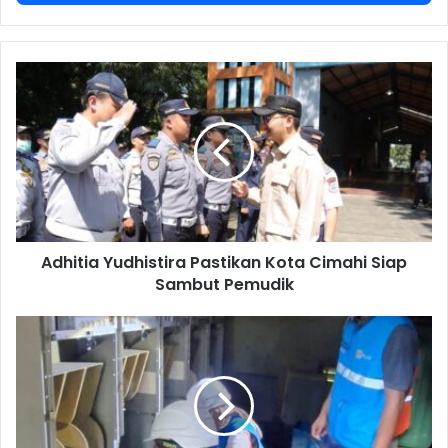
Adhitia
Yudhistira
Pastikan
Kota
Cimahi
Siap
Sambut
Pemudik
Adhitia Yudhistira Pastikan Kota Cimahi Siap
Sambut Pemudik
Pemerintah
Putuskan
Tarif
Listrik
Triwulan
II