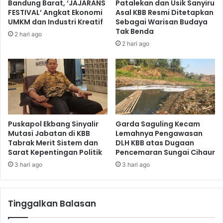
Bandung Barat, ‘JAJARANS
Patalekan dan Usik Sanyiru
FESTIVAL’ Angkat Ekonomi
Asal KBB Resmi Ditetapkan
UMKM dan Industri Kreatif
Sebagai Warisan Budaya
Tak Benda
2 hari ago
2 hari ago
Puskapol Ekbang Sinyalir
Garda Saguling Kecam
Mutasi Jabatan di KBB
Lemahnya Pengawasan
Tabrak Merit Sistem dan
DLH KBB atas Dugaan
Sarat Kepentingan Politik
Pencemaran Sungai Cihaur
3 hari ago
3 hari ago
Tinggalkan Balasan