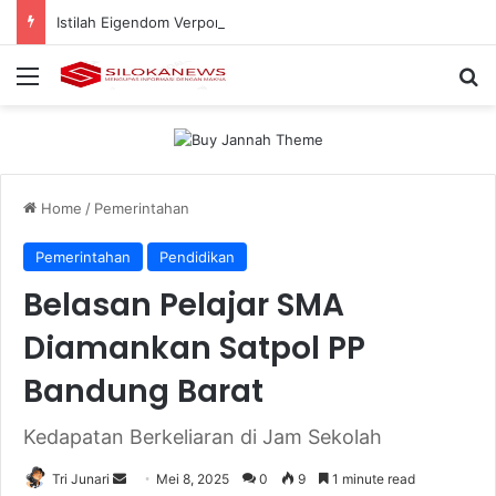
Istilah Eigendom Verponding di Sengketa Lahan PTPN Menuai Sorotan, Ini Penilaian Pakar Hukum
Menu
Se
Home
/
Pemerintahan
Pemerintahan
Pendidikan
Belasan Pelajar SMA
Diamankan Satpol PP
Bandung Barat
Kedapatan Berkeliaran di Jam Sekolah
Send
Tri Junari
Mei 8, 2025
0
9
1 minute read