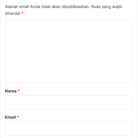
Alamat email Anda tidak akan dipublikasikan.
Ruas yang wajib
ditandai
*
K
o
m
e
n
t
a
r
Nama
*
*
Email
*