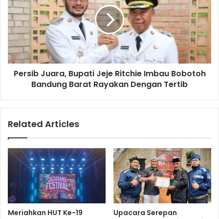
Bupati
Jeje
Ritchie
Imbau
Bobotoh
Bandung
Barat
Persib Juara, Bupati Jeje Ritchie Imbau Bobotoh
Rayakan
Dengan
Bandung Barat Rayakan Dengan Tertib
Tertib
Related Articles
Meriahkan HUT Ke-19
Upacara Serepan