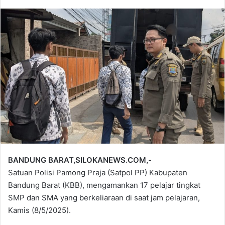
an
email
BANDUNG BARAT,SILOKANEWS.COM,-
Satuan Polisi Pamong Praja (Satpol PP) Kabupaten
Bandung Barat (KBB), mengamankan 17 pelajar tingkat
SMP dan SMA yang berkeliaraan di saat jam pelajaran,
Kamis (8/5/2025).