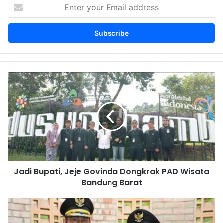
Enter
your
Email
address
Jadi
Bupati,
Jeje
Govinda
Dongkrak
PAD
Wisata
Bandung
Barat
Jadi Bupati, Jeje Govinda Dongkrak PAD Wisata
Bandung Barat
Persib
Juara,