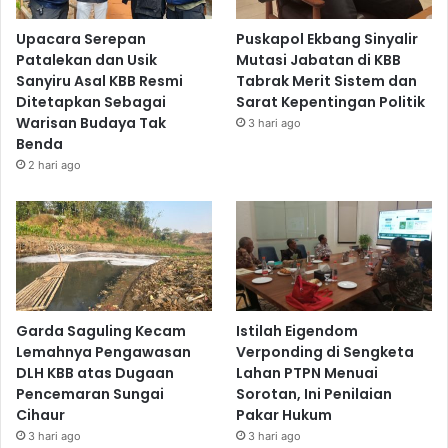
Upacara Serepan
Puskapol Ekbang Sinyalir
Patalekan dan Usik
Mutasi Jabatan di KBB
Sanyiru Asal KBB Resmi
Tabrak Merit Sistem dan
Ditetapkan Sebagai
Sarat Kepentingan Politik
Warisan Budaya Tak
3 hari ago
Benda
2 hari ago
Garda Saguling Kecam
Istilah Eigendom
Lemahnya Pengawasan
Verponding di Sengketa
DLH KBB atas Dugaan
Lahan PTPN Menuai
Pencemaran Sungai
Sorotan, Ini Penilaian
Cihaur
Pakar Hukum
3 hari ago
3 hari ago